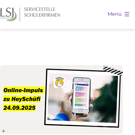
Zum
Inhalt
Menü
springen
Schülerfirmen
Sachsen