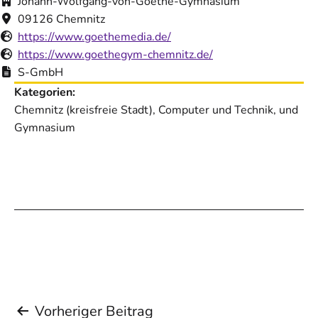
Johann-Wolfgang-von-Goethe-Gymnasium
09126 Chemnitz
https://www.goethemedia.de/
https://www.goethegym-chemnitz.de/
S-GmbH
Kategorien:
Chemnitz (kreisfreie Stadt), Computer und Technik, und
Gymnasium
Beitragsnavigation
Vorheriger Beitrag