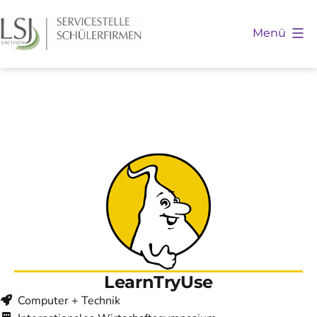
Zum
Inhalt
Menü
springen
Schülerfirmen
Sachsen
LearnTryUse
Computer + Technik