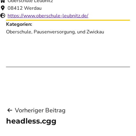
Oberschule Leubnitz
08412 Werdau
https://www.oberschule-leubnitz.de/
Kategorien:
Oberschule, Pausenversorgung, und Zwickau
Beitragsnavigation
Vorheriger Beitrag
headless.cgg