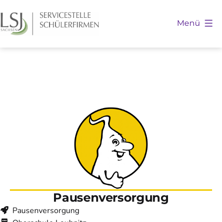
Zum
Inhalt
Menü
springen
Schülerfirmen
Sachsen
Pausenversorgung
Pausenversorgung