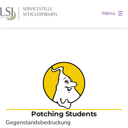
Zum
Inhalt
Menü
springen
Schülerfirmen
Sachsen
Potching Students
Gegenstandsbedruckung