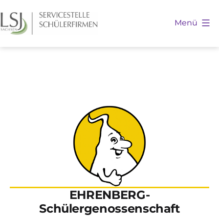
Zum
Inhalt
Menü
springen
Schülerfirmen
Sachsen
EHRENBERG-
Schülergenossenschaft