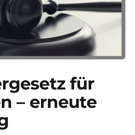
rgesetz für
n – erneute
g