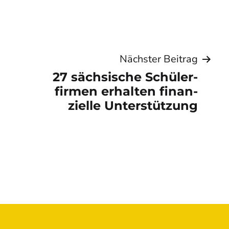
tion
Nächster Beitrag
27 sächsische Schüler­
firmen erhalten finan­
zielle Unter­stützung