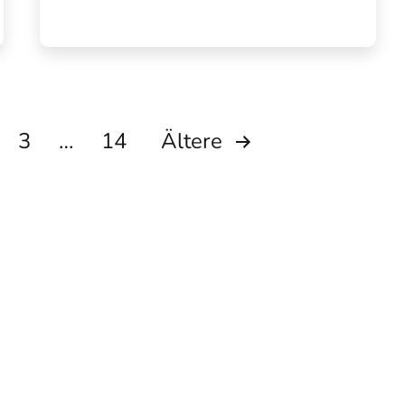
ierung
3
…
14
Ältere