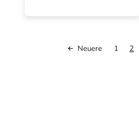
Seitennummer
Neuere
1
2
der
Beiträge