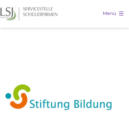
Zum
Inhalt
Menü
springen
Schülerfirmen
Sachsen