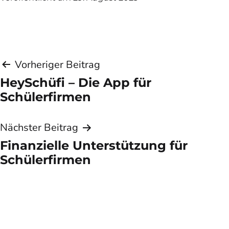
Beitragsnavigation
Vorheriger Beitrag
HeySchüfi – Die App für
Schülerfirmen
Nächster Beitrag
Finanzielle Unter­stützung für
Schüler­firmen