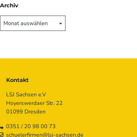
Archiv
Archiv
Kontakt
LSJ Sachsen e.V
Hoyerswerdaer Str. 22
01099 Dresden
0351 / 20 98 00 73
schuelerfirmen@lsj-sachsen.de