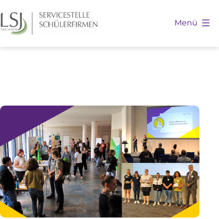
Zum
Inhalt
Menü
springen
Schülerfirmen
Sachsen